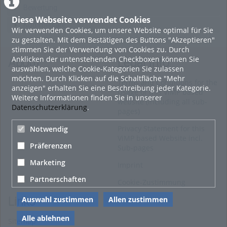
Bewertung
Diese Webseite verwendet Cookies
Kommentare
Wir verwenden Cookies, um unsere Website optimal für Sie
zu gestalten. Mit dem Bestätigen des Buttons "Akzeptieren"
stimmen Sie der Verwendung von Cookies zu. Durch
Anklicken der untenstehenden Checkboxen können Sie
About
Legal Info
auswählen, welche Cookie-Kategorien Sie zulassen
möchten. Durch Klicken auf die Schaltfläche "Mehr
Terms and Conditions for the
anzeigen" erhalten Sie eine Beschreibung jeder Kategorie.
Usage of this ViMP based
Weitere Informationen finden Sie in unserer
website (including all sub-
Datenschutzerklärung
.
pages)
Privacy Statement for this
Notwendig
ViMP based Website incl.
Präferenzen
Sub-pages
Marketing
Imprint
Partnerschaften
Cookie-Zustimmung
Auswahl zustimmen
Allen zustimmen
Links
Alle ablehnen
Sitemap