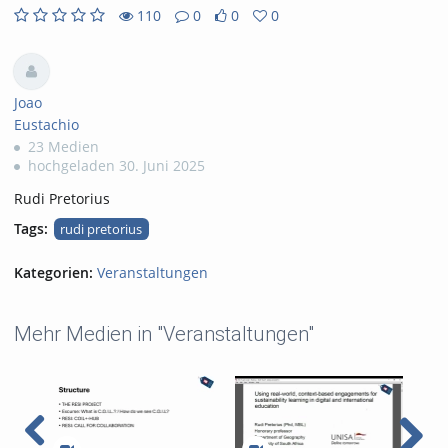
110
0
0
0
0
0
110
0
likes
favorites
views
Kommentare
Joao
Eustachio
23 Medien
hochgeladen 30. Juni 2025
Rudi Pretorius
Tags:
rudi pretorius
Kategorien:
Veranstaltungen
Mehr Medien in "Veranstaltungen"