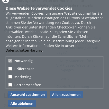
personenbezogener Daten an der Hochschule für
Angewandte Wissenschaften Hamburg in ihren jeweils
Diese Webseite verwendet Cookies
gültigen Fassungen.
Wir verwenden Cookies, um unsere Website optimal für Sie
zu gestalten. Mit dem Bestätigen des Buttons "Akzeptieren"
stimmen Sie der Verwendung von Cookies zu. Durch
Anklicken der untenstehenden Checkboxen können Sie
About
Legal Info
auswählen, welche Cookie-Kategorien Sie zulassen
möchten. Durch Klicken auf die Schaltfläche "Mehr
Terms and Conditions for the
anzeigen" erhalten Sie eine Beschreibung jeder Kategorie.
Usage of this ViMP based
Weitere Informationen finden Sie in unserer
website (including all sub-
Datenschutzerklärung
.
pages)
Privacy Statement for this
Notwendig
ViMP based Website incl.
Präferenzen
Sub-pages
Marketing
Imprint
Partnerschaften
Cookie-Zustimmung
Auswahl zustimmen
Allen zustimmen
Links
Alle ablehnen
Sitemap