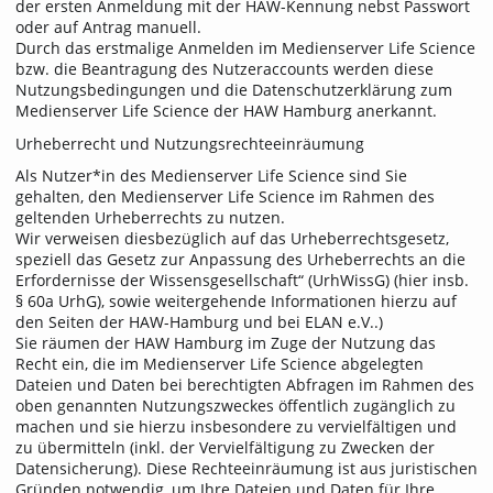
der ersten Anmeldung mit der HAW-Kennung nebst Passwort
oder auf Antrag manuell.
Durch das erstmalige Anmelden im Medienserver Life Science
bzw. die Beantragung des Nutzeraccounts werden diese
Nutzungsbedingungen und die Datenschutzerklärung zum
Medienserver Life Science der HAW Hamburg anerkannt.
Urheberrecht und Nutzungsrechteeinräumung
Als Nutzer*in des Medienserver Life Science sind Sie
gehalten, den Medienserver Life Science im Rahmen des
geltenden Urheberrechts zu nutzen.
Wir verweisen diesbezüglich auf das Urheberrechtsgesetz,
speziell das Gesetz zur Anpassung des Urheberrechts an die
Erfordernisse der Wissensgesellschaft“ (UrhWissG) (hier insb.
§ 60a UrhG), sowie weitergehende Informationen hierzu auf
den Seiten der HAW-Hamburg und bei ELAN e.V..)
Sie räumen der HAW Hamburg im Zuge der Nutzung das
Recht ein, die im Medienserver Life Science abgelegten
Dateien und Daten bei berechtigten Abfragen im Rahmen des
oben genannten Nutzungszweckes öffentlich zugänglich zu
machen und sie hierzu insbesondere zu vervielfältigen und
zu übermitteln (inkl. der Vervielfältigung zu Zwecken der
Datensicherung). Diese Rechteeinräumung ist aus juristischen
Gründen notwendig, um Ihre Dateien und Daten für Ihre