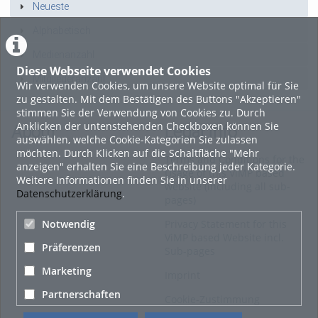
Neueste
Alphabetisch
Medienanzahl
Diese Webseite verwendet Cookies
Mitgliederanzahl
Wir verwenden Cookies, um unsere Website optimal für Sie
zu gestalten. Mit dem Bestätigen des Buttons "Akzeptieren"
stimmen Sie der Verwendung von Cookies zu. Durch
Anklicken der untenstehenden Checkboxen können Sie
About
Legal Info
auswählen, welche Cookie-Kategorien Sie zulassen
möchten. Durch Klicken auf die Schaltfläche "Mehr
Terms and Conditions for the
anzeigen" erhalten Sie eine Beschreibung jeder Kategorie.
Usage of this ViMP based
Weitere Informationen finden Sie in unserer
website (including all sub-
Datenschutzerklärung
.
pages)
Privacy Statement for this
Notwendig
ViMP based Website incl.
Präferenzen
Sub-pages
Marketing
Imprint
Partnerschaften
Cookie-Zustimmung