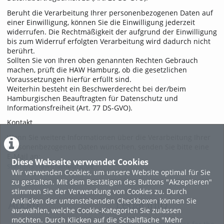
Beruht die Verarbeitung Ihrer personenbezogenen Daten auf
einer Einwilligung, können Sie die Einwilligung jederzeit
widerrufen. Die Rechtmäßigkeit der aufgrund der Einwilligung
bis zum Widerruf erfolgten Verarbeitung wird dadurch nicht
berührt.
Sollten Sie von Ihren oben genannten Rechten Gebrauch
machen, prüft die HAW Hamburg, ob die gesetzlichen
Voraussetzungen hierfür erfüllt sind.
Weiterhin besteht ein Beschwerderecht bei der/beim
Hamburgischen Beauftragten für Datenschutz und
Informationsfreiheit (Art. 77 DS-GVO).
Kontakt
Wenn Sie weitere Informationen über die Verarbeitung Ihrer
personenbezogenen Daten wünschen, senden Sie bitte eine
E-Mail an:
Diese Webseite verwendet Cookies
staff@ls.haw-hamburg.de
Wir verwenden Cookies, um unsere Website optimal für Sie
zu gestalten. Mit dem Bestätigen des Buttons "Akzeptieren"
stimmen Sie der Verwendung von Cookies zu. Durch
Anklicken der untenstehenden Checkboxen können Sie
About
Legal Info
auswählen, welche Cookie-Kategorien Sie zulassen
möchten. Durch Klicken auf die Schaltfläche "Mehr