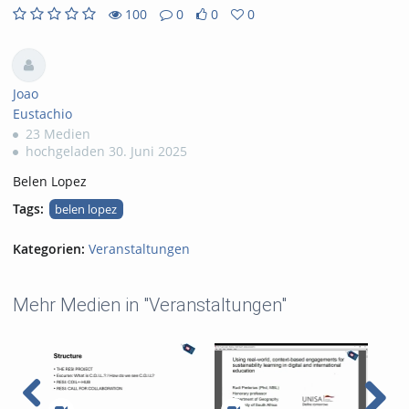
100
0
0
0
0
0
100
0
likes
favorites
views
Kommentare
Joao
Eustachio
23 Medien
hochgeladen 30. Juni 2025
Belen Lopez
Tags:
belen lopez
Kategorien:
Veranstaltungen
Mehr Medien in "Veranstaltungen"