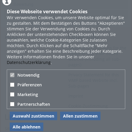
Bewertung
Diese Webseite verwendet Cookies
Kommentare
Wir verwenden Cookies, um unsere Website optimal für Sie
zu gestalten. Mit dem Bestätigen des Buttons "Akzeptieren"
stimmen Sie der Verwendung von Cookies zu. Durch
Anklicken der untenstehenden Checkboxen können Sie
About
Legal Info
auswählen, welche Cookie-Kategorien Sie zulassen
möchten. Durch Klicken auf die Schaltfläche "Mehr
Terms and Conditions for the
anzeigen" erhalten Sie eine Beschreibung jeder Kategorie.
Usage of this ViMP based
Weitere Informationen finden Sie in unserer
website (including all sub-
Datenschutzerklärung
.
pages)
Privacy Statement for this
Notwendig
ViMP based Website incl.
Präferenzen
Sub-pages
Marketing
Imprint
Partnerschaften
Cookie-Zustimmung
Auswahl zustimmen
Allen zustimmen
Links
Alle ablehnen
Sitemap