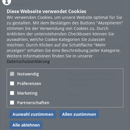
Bewertung
Diese Webseite verwendet Cookies
Kommentare
Wir verwenden Cookies, um unsere Website optimal für Sie
zu gestalten. Mit dem Bestätigen des Buttons "Akzeptieren"
stimmen Sie der Verwendung von Cookies zu. Durch
Anklicken der untenstehenden Checkboxen können Sie
About
Legal Info
auswählen, welche Cookie-Kategorien Sie zulassen
möchten. Durch Klicken auf die Schaltfläche "Mehr
Terms and Conditions for the
anzeigen" erhalten Sie eine Beschreibung jeder Kategorie.
Usage of this ViMP based
Weitere Informationen finden Sie in unserer
website (including all sub-
Datenschutzerklärung
.
pages)
Privacy Statement for this
Notwendig
ViMP based Website incl.
Präferenzen
Sub-pages
Marketing
Imprint
Partnerschaften
Cookie-Zustimmung
Auswahl zustimmen
Allen zustimmen
Links
Alle ablehnen
Sitemap