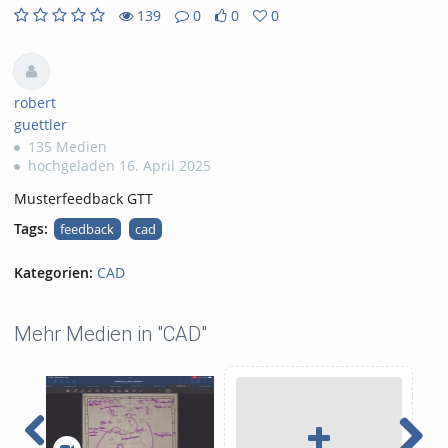
139
0
0
0
0
0
139
0
likes
favorites
views
Kommentare
robert
guettler
135 Medien
hochgeladen 16. April 2025
Musterfeedback GTT
Tags:
feedback
cad
Kategorien:
CAD
Mehr Medien in "CAD"