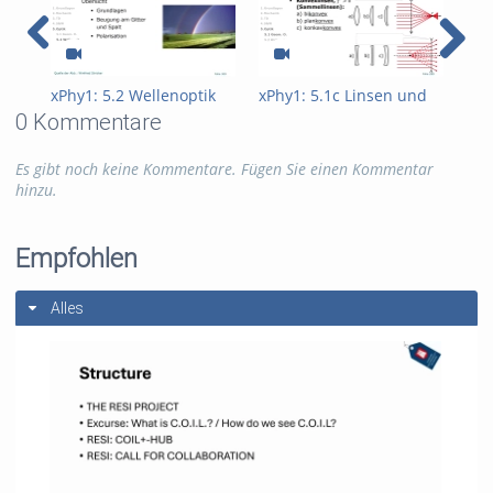
xPhy1: 5.2 Wellenoptik
xPhy1: 5.1c Linsen und
xPh
Linsensysteme
Lic
0 Kommentare
Es gibt noch keine Kommentare. Fügen Sie einen Kommentar
hinzu.
Empfohlen
Alles