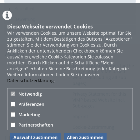
Beliebtheit
Bewertung
Diese Webseite verwendet Cookies
Kommentare
Wir verwenden Cookies, um unsere Website optimal für Sie
zu gestalten. Mit dem Bestätigen des Buttons "Akzeptieren"
stimmen Sie der Verwendung von Cookies zu. Durch
Anklicken der untenstehenden Checkboxen können Sie
About
Legal Info
auswählen, welche Cookie-Kategorien Sie zulassen
möchten. Durch Klicken auf die Schaltfläche "Mehr
Terms and Conditions for the
anzeigen" erhalten Sie eine Beschreibung jeder Kategorie.
Usage of this ViMP based
Weitere Informationen finden Sie in unserer
website (including all sub-
Datenschutzerklärung
.
pages)
Notwendig
Privacy Statement for this
ViMP based Website incl.
Präferenzen
Sub-pages
Marketing
Imprint
Partnerschaften
Cookie-Zustimmung
Auswahl zustimmen
Allen zustimmen
Links