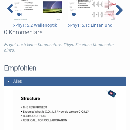
xPhy1: 5.2 Wellenoptik
xPhy1: 5.1c Linsen und
xPh
Linsensysteme
Lic
0 Kommentare
Es gibt noch keine Kommentare. Fügen Sie einen Kommentar
hinzu.
Empfohlen
Alles