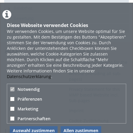
Beliebtheit
Bewertung
Diese Webseite verwendet Cookies
Kommentare
Wir verwenden Cookies, um unsere Website optimal für Sie
zu gestalten. Mit dem Bestätigen des Buttons "Akzeptieren"
stimmen Sie der Verwendung von Cookies zu. Durch
Anklicken der untenstehenden Checkboxen können Sie
About
Legal Info
auswählen, welche Cookie-Kategorien Sie zulassen
möchten. Durch Klicken auf die Schaltfläche "Mehr
Terms and Conditions for the
anzeigen" erhalten Sie eine Beschreibung jeder Kategorie.
Usage of this ViMP based
Weitere Informationen finden Sie in unserer
website (including all sub-
Datenschutzerklärung
.
pages)
Notwendig
Privacy Statement for this
ViMP based Website incl.
Präferenzen
Sub-pages
Marketing
Imprint
Partnerschaften
Cookie-Zustimmung
Auswahl zustimmen
Allen zustimmen
Links