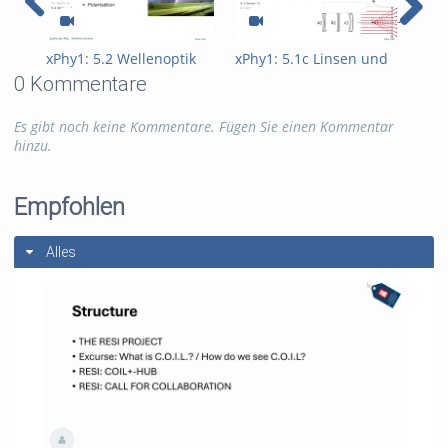
xPhy1: 5.2 Wellenoptik
xPhy1: 5.1c Linsen und
xPh
Linsensysteme
Lic
0 Kommentare
Es gibt noch keine Kommentare. Fügen Sie einen Kommentar
hinzu.
Empfohlen
Alles