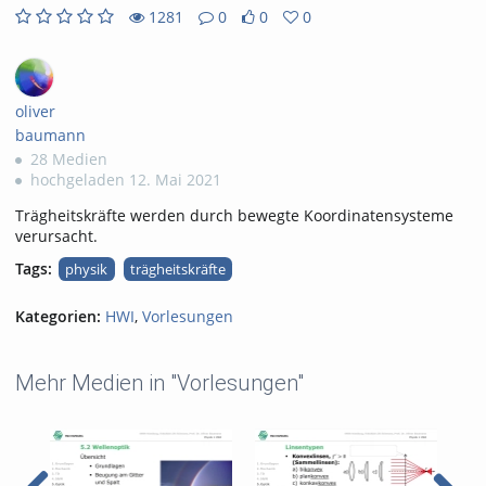
1281
0
0
0
0
0
1281
0
likes
favorites
views
Kommentare
oliver
baumann
28 Medien
hochgeladen 12. Mai 2021
Trägheitskräfte werden durch bewegte Koordinatensysteme
verursacht.
Tags:
physik
trägheitskräfte
Kategorien:
HWI
,
Vorlesungen
Mehr Medien in "Vorlesungen"