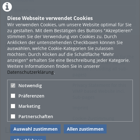
Beliebtheit
Bewertung
Diese Webseite verwendet Cookies
Kommentare
Wir verwenden Cookies, um unsere Website optimal für Sie
zu gestalten. Mit dem Bestätigen des Buttons "Akzeptieren"
stimmen Sie der Verwendung von Cookies zu. Durch
Anklicken der untenstehenden Checkboxen können Sie
About
Legal Info
auswählen, welche Cookie-Kategorien Sie zulassen
möchten. Durch Klicken auf die Schaltfläche "Mehr
Terms and Conditions for the
anzeigen" erhalten Sie eine Beschreibung jeder Kategorie.
Usage of this ViMP based
Weitere Informationen finden Sie in unserer
website (including all sub-
Datenschutzerklärung
.
pages)
Privacy Statement for this
Notwendig
ViMP based Website incl.
Präferenzen
Sub-pages
Marketing
Imprint
Partnerschaften
Cookie-Zustimmung
Auswahl zustimmen
Allen zustimmen
Links