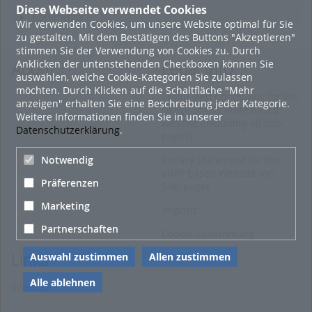
Diese Webseite verwendet Cookies
Kommentare
Wir verwenden Cookies, um unsere Website optimal für Sie
zu gestalten. Mit dem Bestätigen des Buttons "Akzeptieren"
stimmen Sie der Verwendung von Cookies zu. Durch
Anklicken der untenstehenden Checkboxen können Sie
About
Legal Info
auswählen, welche Cookie-Kategorien Sie zulassen
möchten. Durch Klicken auf die Schaltfläche "Mehr
Terms and Conditions for the
anzeigen" erhalten Sie eine Beschreibung jeder Kategorie.
Usage of this ViMP based
Weitere Informationen finden Sie in unserer
website (including all sub-
Datenschutzerklärung
.
pages)
Privacy Statement for this
Notwendig
ViMP based Website incl.
Präferenzen
Sub-pages
Marketing
Imprint
Partnerschaften
Cookie-Zustimmung
Auswahl zustimmen
Allen zustimmen
Links
Alle ablehnen
Sitemap