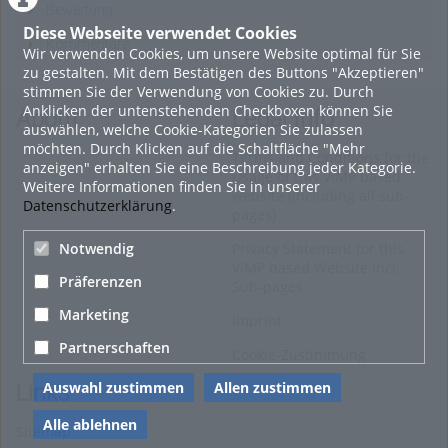
Bewertung
Diese Webseite verwendet Cookies
Kommentare
Wir verwenden Cookies, um unsere Website optimal für Sie
zu gestalten. Mit dem Bestätigen des Buttons "Akzeptieren"
stimmen Sie der Verwendung von Cookies zu. Durch
Anklicken der untenstehenden Checkboxen können Sie
About
Legal Info
auswählen, welche Cookie-Kategorien Sie zulassen
möchten. Durch Klicken auf die Schaltfläche "Mehr
Terms and Conditions for the
anzeigen" erhalten Sie eine Beschreibung jeder Kategorie.
Usage of this ViMP based
Weitere Informationen finden Sie in unserer
website (including all sub-
Datenschutzerklärung
.
pages)
Privacy Statement for this
Notwendig
ViMP based Website incl.
Präferenzen
Sub-pages
Marketing
Imprint
Partnerschaften
Cookie-Zustimmung
Auswahl zustimmen
Allen zustimmen
Links
Alle ablehnen
Sitemap