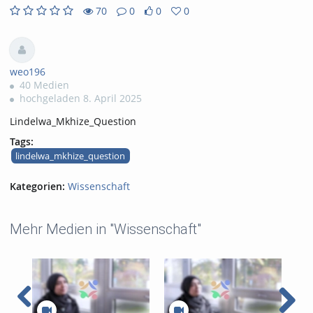
70
0
0
0
0
0
70
0
likes
favorites
views
Kommentare
weo196
40 Medien
hochgeladen 8. April 2025
Lindelwa_Mkhize_Question
Tags:
lindelwa_mkhize_question
Kategorien:
Wissenschaft
Mehr Medien in "Wissenschaft"