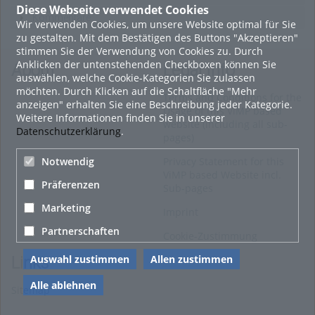
Diese Webseite verwendet Cookies
Kommentare
Wir verwenden Cookies, um unsere Website optimal für Sie
zu gestalten. Mit dem Bestätigen des Buttons "Akzeptieren"
stimmen Sie der Verwendung von Cookies zu. Durch
Anklicken der untenstehenden Checkboxen können Sie
About
Legal Info
auswählen, welche Cookie-Kategorien Sie zulassen
möchten. Durch Klicken auf die Schaltfläche "Mehr
Terms and Conditions for the
anzeigen" erhalten Sie eine Beschreibung jeder Kategorie.
Usage of this ViMP based
Weitere Informationen finden Sie in unserer
website (including all sub-
Datenschutzerklärung
.
pages)
Privacy Statement for this
Notwendig
ViMP based Website incl.
Präferenzen
Sub-pages
Marketing
Imprint
Partnerschaften
Cookie-Zustimmung
Auswahl zustimmen
Allen zustimmen
Links
Alle ablehnen
Sitemap